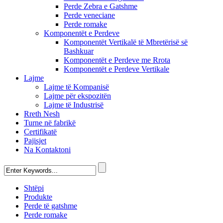
Perde Zebra e Gatshme
Perde veneciane
Perde romake
Komponentët e Perdeve
Komponentët Vertikalë të Mbretërisë së
Bashkuar
Komponentët e Perdeve me Rrota
Komponentët e Perdeve Vertikale
Lajme
Lajme të Kompanisë
Lajme për ekspozitën
Lajme të Industrisë
Rreth Nesh
Turne në fabrikë
Certifikatë
Pajisjet
Na Kontaktoni
Shtëpi
Produkte
Perde të gatshme
Perde romake