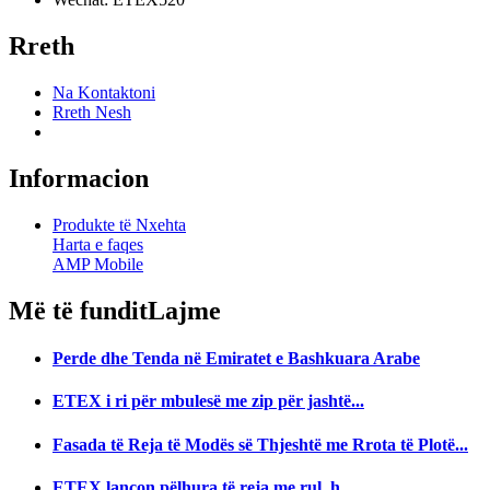
Rreth
Na Kontaktoni
Rreth Nesh
Informacion
Produkte të Nxehta
Harta e faqes
AMP Mobile
Më të fundit
Lajme
Perde dhe Tenda në Emiratet e Bashkuara Arabe
ETEX i ri për mbulesë me zip për jashtë...
Fasada të Reja të Modës së Thjeshtë me Rrota të Plotë...
ETEX lançon pëlhura të reja me rul, h...