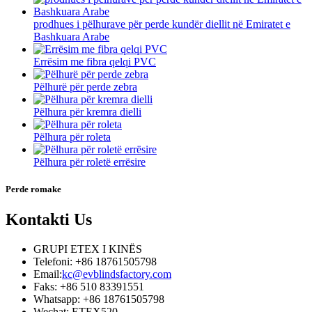
prodhues i pëlhurave për perde kundër diellit në Emiratet e
Bashkuara Arabe
Errësim me fibra qelqi PVC
Pëlhurë për perde zebra
Pëlhura për kremra dielli
Pëlhura për roleta
Pëlhura për roletë errësire
Perde romake
Kontakti
Us
GRUPI ETEX I KINËS
Telefoni: +86 18761505798
Email:
kc@evblindsfactory.com
Faks: +86 510 83391551
Whatsapp: +86 18761505798
Wechat: ETEX520