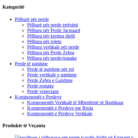
Kategoritë
Pëlhurë për perde
Pëlhurë për perde errësimi
Pëlhura për Perde Jacquard
Pëlhura për kremra dielli
Pëlhura për roleta
Pëlhura vertikale për perde
Pëlhura për Perde Zebra
Pëlhura për perde/romake
Perde të gatshme
Perde të gatshme për rul
Perde vertikale e gatshme
Perde Zebra e Gatshme
Perde romake
Perde veneciane
Komponentët e Perdeve
Komponentët Vertikalë të Mbretërisë së Bashkuar
Komponentët e Perdeve me Rrota
Komponentët e Perdeve Vertikale
Produkte të Veçanta