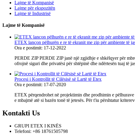
Lajme të Kompanisë
Lajme për ekspozitën
Lajme të Industrisë
Lajme të Kompanisë
ETEX lançon pëlhurën e re të ekranit me zip për ambiente të j
Ora e postimit: 17-12-2022
PERDE ZIP PERDE ZIP janë një zgjidhje e shkëlqyer për mbrojtj
ofrojnë siguri dhe privatësi për shtëpinë dhe ndërtesën tu
Procesi i Kontrollit të Cilësisë së Lartë të Etex
Ora e postimit: 17-07-2020
ETEX përqendrohet në projektimin dhe prodhimin e pëlhurave të 
e mbajmë atë si bazën tonë të jetesës. Për t'iu përshtatur kritere
Kontakti
Us
GRUPI ETEX I KINËS
Telefoni: +86 18761505798