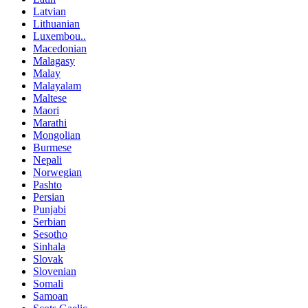
Latvian
Lithuanian
Luxembou..
Macedonian
Malagasy
Malay
Malayalam
Maltese
Maori
Marathi
Mongolian
Burmese
Nepali
Norwegian
Pashto
Persian
Punjabi
Serbian
Sesotho
Sinhala
Slovak
Slovenian
Somali
Samoan