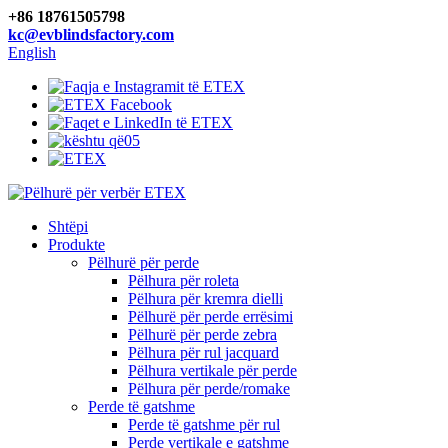
+86 18761505798
kc@evblindsfactory.com
English
Shtëpi
Produkte
Pëlhurë për perde
Pëlhura për roleta
Pëlhura për kremra dielli
Pëlhurë për perde errësimi
Pëlhurë për perde zebra
Pëlhura për rul jacquard
Pëlhura vertikale për perde
Pëlhura për perde/romake
Perde të gatshme
Perde të gatshme për rul
Perde vertikale e gatshme