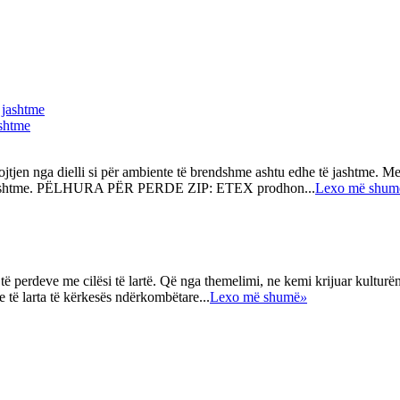
ashtme
en nga dielli si për ambiente të brendshme ashtu edhe të jashtme. Me n
aj të jashtme. PËLHURA PËR PERDE ZIP: ETEX prodhon...
Lexo më shum
perdeve me cilësi të lartë. Që nga themelimi, ne kemi krijuar kulturën 
ve të larta të kërkesës ndërkombëtare...
Lexo më shumë
»