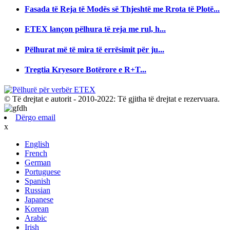
Fasada të Reja të Modës së Thjeshtë me Rrota të Plotë...
ETEX lançon pëlhura të reja me rul, h...
Pëlhurat më të mira të errësimit për ju...
Tregtia Kryesore Botërore e R+T...
© Të drejtat e autorit - 2010-2022: Të gjitha të drejtat e rezervuara.
Dërgo email
x
English
French
German
Portuguese
Spanish
Russian
Japanese
Korean
Arabic
Irish