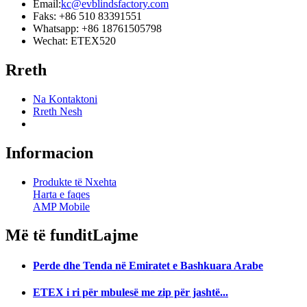
Email:
kc@evblindsfactory.com
Faks: +86 510 83391551
Whatsapp: +86 18761505798
Wechat: ETEX520
Rreth
Na Kontaktoni
Rreth Nesh
Informacion
Produkte të Nxehta
Harta e faqes
AMP Mobile
Më të fundit
Lajme
Perde dhe Tenda në Emiratet e Bashkuara Arabe
ETEX i ri për mbulesë me zip për jashtë...