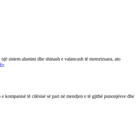
jë sistem alumini dhe shinash e valancash të motorizuara, ato
ë
»
e kompanisë të cilësisë së pari në mendjen e të gjithë punonjësve dhe