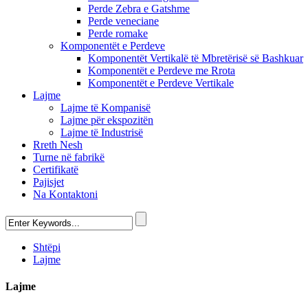
Perde Zebra e Gatshme
Perde veneciane
Perde romake
Komponentët e Perdeve
Komponentët Vertikalë të Mbretërisë së Bashkuar
Komponentët e Perdeve me Rrota
Komponentët e Perdeve Vertikale
Lajme
Lajme të Kompanisë
Lajme për ekspozitën
Lajme të Industrisë
Rreth Nesh
Turne në fabrikë
Certifikatë
Pajisjet
Na Kontaktoni
Shtëpi
Lajme
Lajme