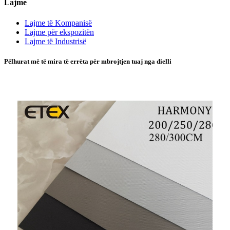
Lajme
Lajme të Kompanisë
Lajme për ekspozitën
Lajme të Industrisë
Pëlhurat më të mira të errëta për mbrojtjen tuaj nga dielli