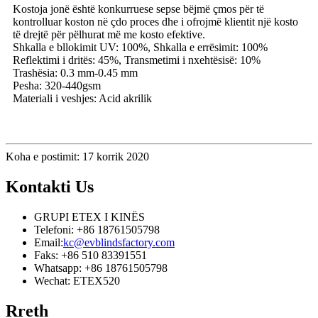
Kostoja jonë është konkurruese sepse bëjmë çmos për të
kontrolluar koston në çdo proces dhe i ofrojmë klientit një kosto
të drejtë për pëlhurat më me kosto efektive.
Shkalla e bllokimit UV: 100%, Shkalla e errësimit: 100%
Reflektimi i dritës: 45%, Transmetimi i nxehtësisë: 10%
Trashësia: 0.3 mm-0.45 mm
Pesha: 320-440gsm
Materiali i veshjes: Acid akrilik
Koha e postimit: 17 korrik 2020
Kontakti
Us
GRUPI ETEX I KINËS
Telefoni: +86 18761505798
Email:
kc@evblindsfactory.com
Faks: +86 510 83391551
Whatsapp: +86 18761505798
Wechat: ETEX520
Rreth