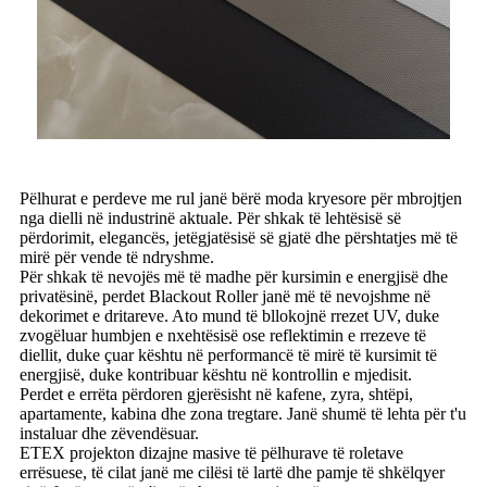
Pëlhurat e perdeve me rul janë bërë moda kryesore për mbrojtjen
nga dielli në industrinë aktuale. Për shkak të lehtësisë së
përdorimit, elegancës, jetëgjatësisë së gjatë dhe përshtatjes më të
mirë për vende të ndryshme.
Për shkak të nevojës më të madhe për kursimin e energjisë dhe
privatësinë, perdet Blackout Roller janë më të nevojshme në
dekorimet e dritareve. Ato mund të bllokojnë rrezet UV, duke
zvogëluar humbjen e nxehtësisë ose reflektimin e rrezeve të
diellit, duke çuar kështu në performancë të mirë të kursimit të
energjisë, duke kontribuar kështu në kontrollin e mjedisit.
Perdet e errëta përdoren gjerësisht në kafene, zyra, shtëpi,
apartamente, kabina dhe zona tregtare. Janë shumë të lehta për t'u
instaluar dhe zëvendësuar.
ETEX projekton dizajne masive të pëlhurave të roletave
errësuese, të cilat janë me cilësi të lartë dhe pamje të shkëlqyer