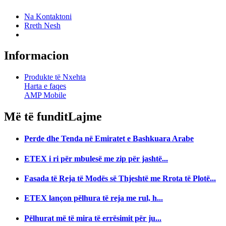
Na Kontaktoni
Rreth Nesh
Informacion
Produkte të Nxehta
Harta e faqes
AMP Mobile
Më të fundit
Lajme
Perde dhe Tenda në Emiratet e Bashkuara Arabe
ETEX i ri për mbulesë me zip për jashtë...
Fasada të Reja të Modës së Thjeshtë me Rrota të Plotë...
ETEX lançon pëlhura të reja me rul, h...
Pëlhurat më të mira të errësimit për ju...