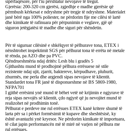
sipërfaqësore, për t'iu përshtatur nevojave të tregut.
Gjerësia: 200-320 cm gjerësi, zgjedhje e madhe gjerësie që
përmbush kërkesat e ndryshme për tregje të ndryshme. Materialet
janë bërë nga 100% poliester, ne përdorim fije me cilësi të lartë
dhe kimikate të rafinuara për përpunimin e veglave, gjë që
siguron jetëgjatësi të madhe dhe siguri për shëndetin.
Për të siguruar cilësinë e shkëlqyer të pëlhurave tona, ETEX i
nënshtrohet inspektimit SGS për pëlhurat tona të errëta në metale
të rënda, pa AZO dhe pa PVC.
Qëndrueshmëria ndaj dritës: Lesh blu i gradës 5
Gjithashtu mund të prodhojmë pëlhura errësuese në stile
rezistente ndaj ujit, zjarrit, baktereve, kërpudhave, pluhurit,
zhurmës, me perla dhe argjendi sipas nevojave të klientit.
Standardet tona FR janë të disponueshme në BS 5869-1980,
NFPA701
I gjithë errësimi ynë mund të bëhet vetë në krijimin e ngjyrave të
reja sipas nevojës së klientit, çdo ngjyrë që ju nevojitet mund të
realizohet në prodhimin tonë.
Pëlhurat e perdeve me rul errësues ETEX kanë kritere shumë të
larta për sa i përket formësimit të kupave dhe sheshtësisë, ky
është avantazhi ynë kryesor. Ne përdorim kimikate të importuara,
të cilat japin performancën më të mirë në varjen në pëlhura me
rul errësues.