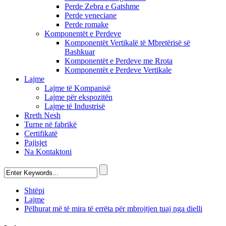
Perde Zebra e Gatshme
Perde veneciane
Perde romake
Komponentët e Perdeve
Komponentët Vertikalë të Mbretërisë së
Bashkuar
Komponentët e Perdeve me Rrota
Komponentët e Perdeve Vertikale
Lajme
Lajme të Kompanisë
Lajme për ekspozitën
Lajme të Industrisë
Rreth Nesh
Turne në fabrikë
Certifikatë
Pajisjet
Na Kontaktoni
Shtëpi
Lajme
Pëlhurat më të mira të errëta për mbrojtjen tuaj nga dielli